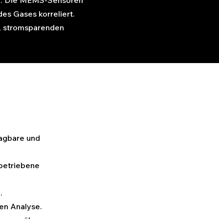
tur. Die MEMS-Sensoren
es Gases korreliert.
, stromsparenden
ragbare und
ebetriebene
.
gen Analyse.