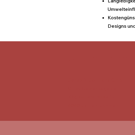
Langlebigke
Umwelteinfl
Kostengünst
Designs und
Jetzt anfragen
SensorX Solutions GmbH
Qubo Gewerbegebiet
Kägiswilerstrasse 17
6060 Sarnen,
Schweiz