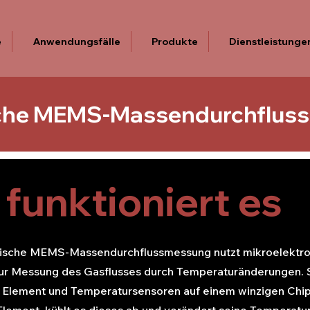
e
Anwendungsfälle
Produkte
Dienstleistunge
che MEMS-Massendurchflus
 funktioniert es
mische MEMS-Massendurchflussmessung nutzt mikroelekt
r Messung des Gasflusses durch Temperaturänderungen. S
 Element und Temperatursensoren auf einem winzigen Chip