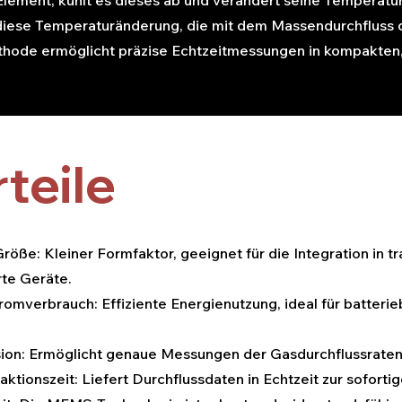
Element, kühlt es dieses ab und verändert seine Tempera
diese Temperaturänderung, die mit dem Massendurchfluss d
hode ermöglicht präzise Echtzeitmessungen in kompakten
teile
öße: Kleiner Formfaktor, geeignet für die Integration in t
rte Geräte.
romverbrauch: Effiziente Energienutzung, ideal für batteri
ion: Ermöglicht genaue Messungen der Gasdurchflussraten
ktionszeit: Liefert Durchflussdaten in Echtzeit zur soforti