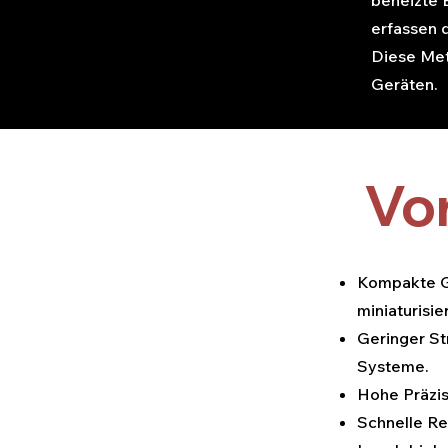
beheizte 
erfassen 
Diese Met
Geräten.
Vor
Kompakte Gr
miniaturisie
Geringer St
Systeme.
Hohe Präzis
Schnelle Rea