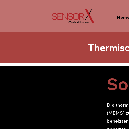
Hom
Thermis
So
Die ther
(MEMS) zu
beheizten